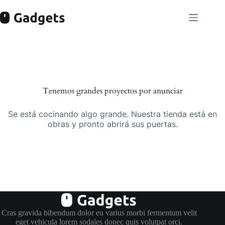
Saltar
al
contenido
Tenemos grandes proyectos por anunciar
Se está cocinando algo grande. Nuestra tienda está en
obras y pronto abrirá sus puertas.
Cras gravida bibendum dolor eu varius morbi fermentum velit
eget vehicula lorem sodales donec quis volutpat orci.